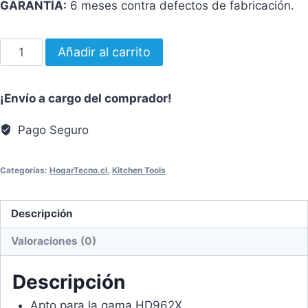
GARANTÍA:
6 meses contra defectos de fabricación.
ACCESORIO
Añadir al carrito
GRILL
AIRFRYER
¡Envío a cargo del comprador!
HD9940
cantidad
Pago Seguro
Categorías:
HogarTecno.cl
,
Kitchen Tools
Descripción
Valoraciones (0)
Descripción
Apto para la gama HD962X