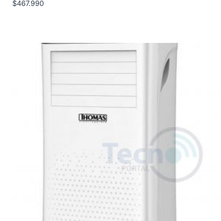
$
467.990