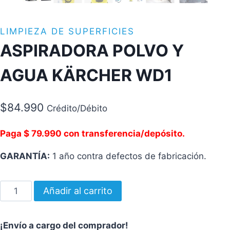
LIMPIEZA DE SUPERFICIES
ASPIRADORA POLVO Y
AGUA KÄRCHER WD1
$
84.990
Crédito/Débito
Paga $ 79.990 con transferencia/depósito.
GARANTÍA:
1 año contra defectos de fabricación.
ASPIRADORA
Añadir al carrito
POLVO
Y
¡Envío a cargo del comprador!
AGUA