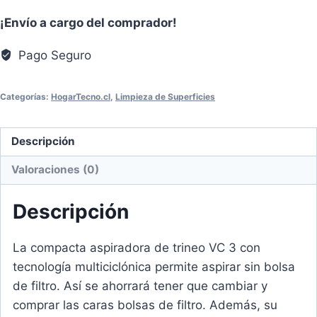
KARCHER
¡Envío a cargo del comprador!
VC3
FILTRO
Pago Seguro
HEPA
cantidad
Categorías:
HogarTecno.cl
,
Limpieza de Superficies
Descripción
Valoraciones (0)
Descripción
La compacta aspiradora de trineo VC 3 con
tecnología multiciclónica permite aspirar sin bolsa
de filtro. Así se ahorrará tener que cambiar y
comprar las caras bolsas de filtro. Además, su