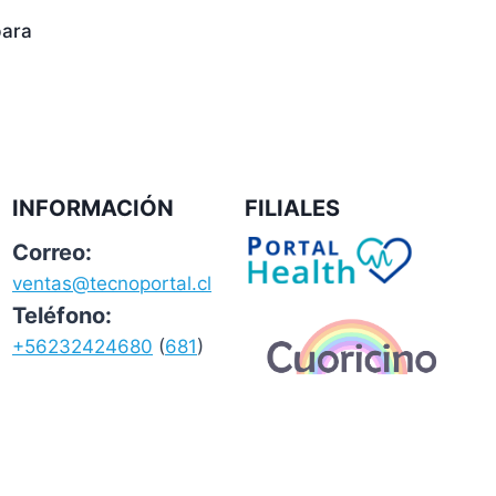
para
INFORMACIÓN
FILIALES
Correo:
ventas@tecnoportal.cl
Teléfono:
+56232424680
(
681
)