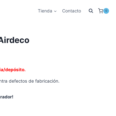
Tienda
Contacto
0
Airdeco
ia/depósito.
tra defectos de fabricación.
prador!