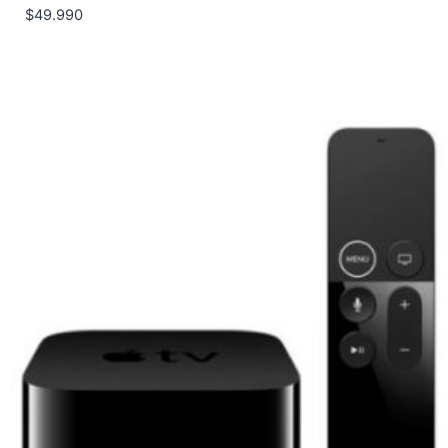
$
49.990