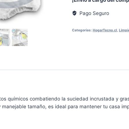
SC1
(MANUAL)
Pago Seguro
cantidad
Categorías:
HogarTecno.cl
,
Limpi
ctos químicos combatiendo la suciedad incrustada y gras
 y manejable tamaño, es ideal para mantener tu casa 