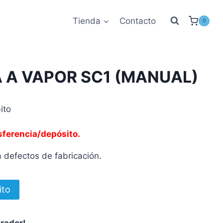
Tienda
Contacto
0
 A VAPOR SC1 (MANUAL)
ito
sferencia/depósito.
 defectos de fabricación.
ito
prador!