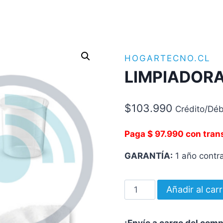
HOGARTECNO.CL
LIMPIADORA
$
103.990
Crédito/Déb
Paga $ 97.990 con tran
GARANTÍA:
1 año contra
LIMPIADORA
Añadir al carr
A
VAPOR
¡Envío a cargo del com