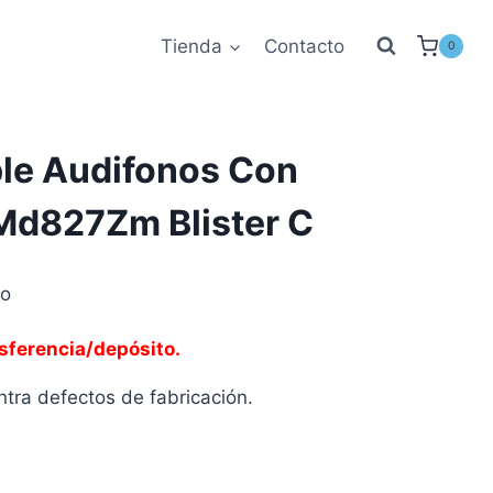
Tienda
Contacto
0
le Audifonos Con
Md827Zm Blister C
to
sferencia/depósito.
tra defectos de fabricación.