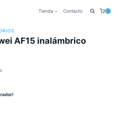
Tienda
Contacto
0
ORIOS
wei AF15 inalámbrico
o
prador!