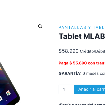
PANTALLAS Y TABL
Tablet MLAB
$
58.990
Crédito/Débi
Paga $ 55.890 con tran
GARANTÍA:
6 meses con
Tablet
Añadir al carr
MLAB
MB8
¡Envío a cargo del com