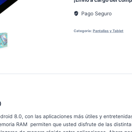
8″
cantidad
Pago Seguro
Categoría:
Pantallas y Tablet
)
droid 8.0, con las aplicaciones más útiles y entretenid
ria RAM permiten que usted disfrute de las distintas e