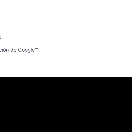
o
nción de Google™