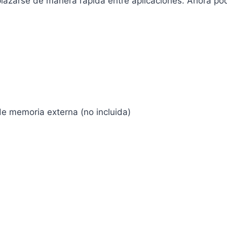
splazarse de manera rápida entre aplicaciones. Ahora po
de memoria externa (no incluida)