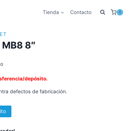
Tienda
Contacto
0
ET
 MB8 8″
to
sferencia/depósito.
tra defectos de fabricación.
ito
prador!