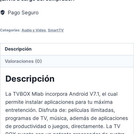
Mlab
UHD
Pago Seguro
OS
Android
Categorías:
Audio y Video
,
SmartTV
7.1
cantidad
Descripción
Valoraciones (0)
Descripción
La TVBOX Mlab incorpora Android V7.1, el cual
permite instalar aplicaciones para tu máxima
entretención. Disfruta de: películas ilimitadas,
programas de TV, música, además de aplicaciones
de productividad o juegos, directamente. La TV