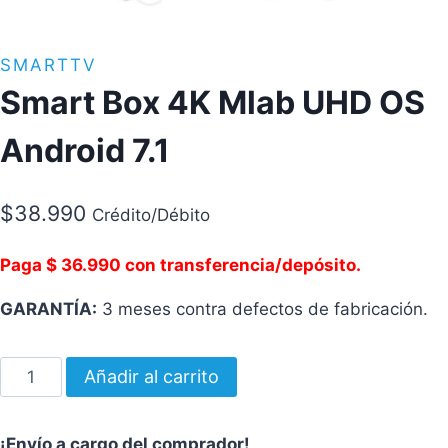
SMARTTV
Smart Box 4K Mlab UHD OS
Android 7.1
$
38.990
Crédito/Débito
Paga $ 36.990 con transferencia/depósito.
GARANTÍA:
3 meses contra defectos de fabricación.
Smart
Añadir al carrito
Box
4K
¡Envío a cargo del comprador!