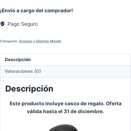
Ninebot
¡Envío a cargo del comprador!
E22
+
Pago Seguro
casco
adulto
Categoría:
Scooter y Electric Movile
de
regalo
cantidad
Descripción
Valoraciones (0)
Descripción
Este producto incluye casco de regalo. Oferta
válida hasta el 31 de diciembre.