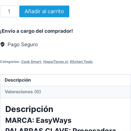
Procesadora
Añadir al carrito
GOOD
Milk
¡Envío a cargo del comprador!
6
en
Pago Seguro
1
cantidad
Categorías:
Cook Smart
,
HogarTecno.cl
,
Kitchen Tools
Descripción
Valoraciones (0)
Descripción
MARCA:
EasyWays
PALABRAS CLAVE:
Procesadora,