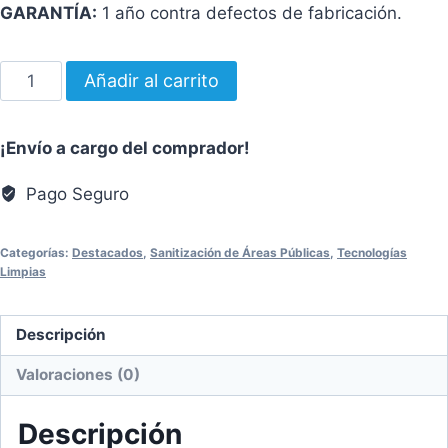
GARANTÍA:
1 año contra defectos de fabricación.
Nebulizador
Añadir al carrito
U.L.V.
Modelo
¡Envío a cargo del comprador!
Hurricane
Ultra
Pago Seguro
2796
cantidad
Categorías:
Destacados
,
Sanitización de Áreas Públicas
,
Tecnologías
Limpias
Descripción
Valoraciones (0)
Descripción