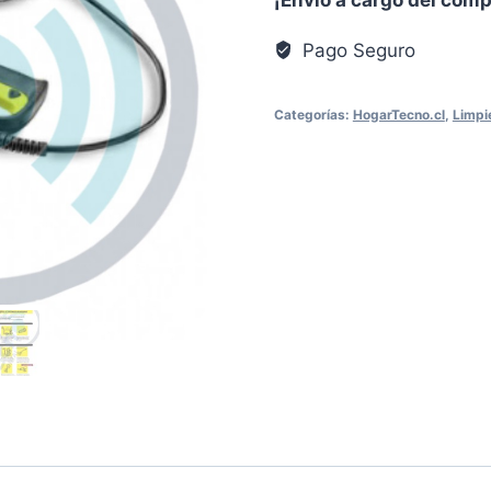
Premium
cantidad
Pago Seguro
Categorías:
HogarTecno.cl
,
Limpi