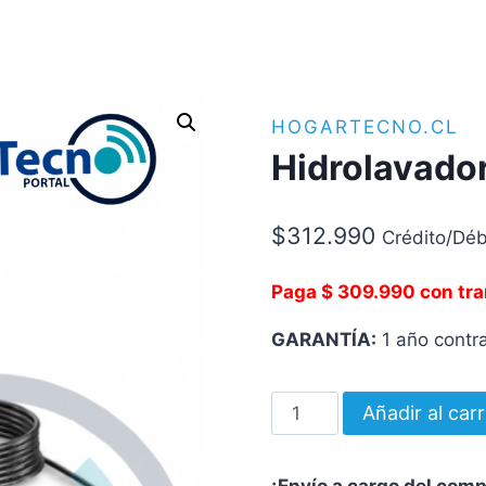
HOGARTECNO.CL
Hidrolavado
$
312.990
Crédito/Déb
Paga $ 309.990 con tra
GARANTÍA:
1 año contra
Hidrolavadora
Añadir al carr
Karcher
K3
¡Envío a cargo del com