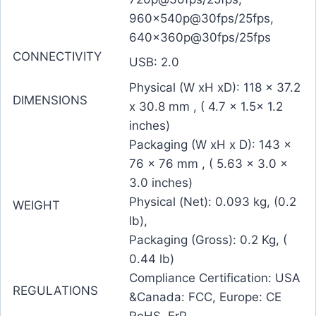
960x540p@30fps/25fps,
640x360p@30fps/25fps
CONNECTIVITY
USB: 2.0
Physical (W xH xD): 118 x 37.2
DIMENSIONS
x 30.8 mm , ( 4.7 x 1.5x 1.2
inches)
Packaging (W xH x D): 143 x
76 x 76 mm , ( 5.63 x 3.0 x
3.0 inches)
Physical (Net): 0.093 kg, (0.2
WEIGHT
lb),
Packaging (Gross): 0.2 Kg, (
0.44 lb)
Compliance Certification: USA
REGULATIONS
&Canada: FCC, Europe: CE
RoHS, ErP