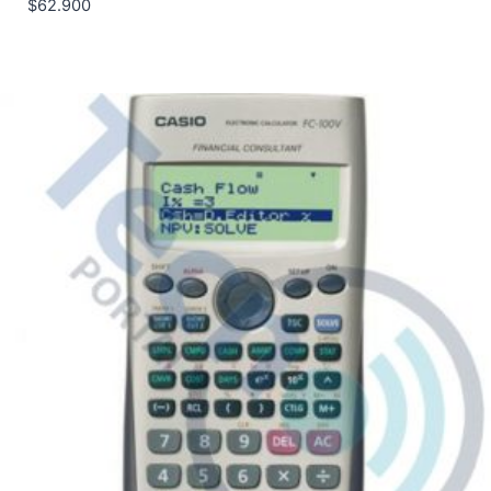
$
62.900